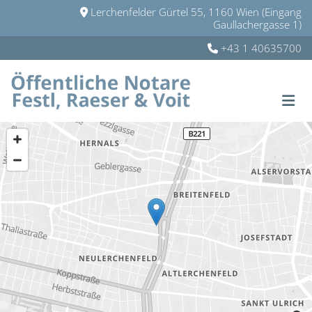
Lerchenfelder Gürtel 55, 1160 Wien (Eingang

Gaullachergasse 1)
+43 1 40635700
