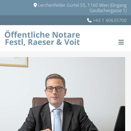
Lerchenfelder Gürtel 55, 1160 Wien (Eingang

Gaullachergasse 1)
+43 1 40635700
