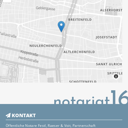
1
notariat
KONTAKT

Öffentliche Notare Festl, Raeser & Voit, Partnerschaft