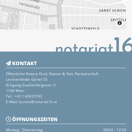
1
notariat
KONTAKT

Öffentliche Notare Festl, Raeser & Voit, Partnerschaft
Lerchenfelder Gürtel 55
(Eingang Gaullachergasse 1)
1160 Wien
Tel.:
+43 1 40635700
E-Mail:
kanzlei@notariat16.at
ÖFFNUNGSZEITEN

Montag - Donnerstag
08:00 - 12:30