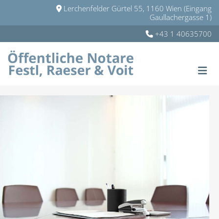
Lerchenfelder Gürtel 55, 1160 Wien (Eingang

Gaullachergasse 1)
+43 1 40635700
